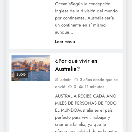
OceaníaSegún la concepción
inglesa de la división del mundo
por continentes, Australia sería
un continente en sí mismo,
aunque…
Leer más
¿Por qué vivir en
Australia?
BLOG
admin
3 años desde que se
envió
0
11 minutos
AUSTRALIA RECIBE CADA AÑO
MILES DE PERSONAS DE TODO
EL MUNDOAustralia es el país
perfecto para vivir, trabajar y
criar una familia, ya que te
ofrece una calidad de vida entre